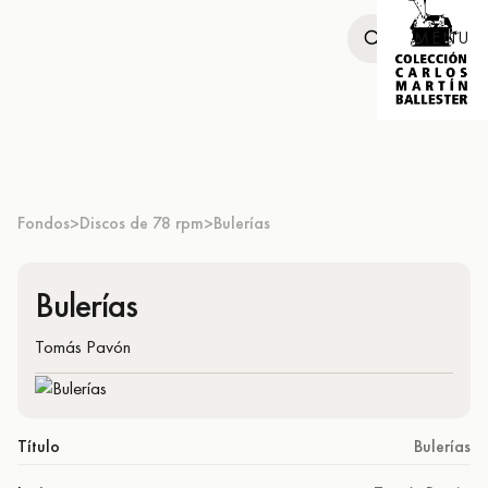
MENU
Fondos
Discos de 78 rpm
Bulerías
>
>
Bulerías
Tomás Pavón
Título
Bulerías