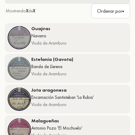
gráficos y escritos de flamenco, 1.300 catálogos y suplementos de las
Ordenar por
Mostrando
X
de
X
compañías discográficas, etc. En esta primera fase damos a conocer
2.076 documentos, con el objetivo de ir ampliando en el futuro este
número en base a los diferentes proyectos de digitalización.
Guajiras
Navarro
Viuda de Aramburo
Estefanía (Gavota)
Banda de Llerena
Viuda de Aramburo
Jota aragonesa
Encarnación Santisteban 'La Rubia'
Viuda de Aramburo
Malagueñas
Antonio Pozo 'El Mochuelo'