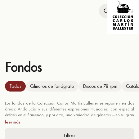
MENU
Fondos
Todos
Cilindros de fonógrafo
Discos de 78 rpm
Catálo
Los fondos de la Colección Carlos Martín Ballester se reparten en dos
áreas: Andalucía y sus diferentes expresiones musicales, con especial
énfasis en el flamenco, y por otro, una variedad de géneros —en su gran
mayoría no performativos— que permiten entender la historia de España a
leer más
través de la política, la literatura, la ciencia, el teatro, la radio, la
publicidad, etc. Actualmente se conservan en ambas áreas 1.000
Filtros
cilindros de fonógrafo, 20.000 discos de 78 rpm, 12.000 documentos