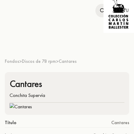
MENU
Fondos
Discos de 78 rpm
Cantares
>
>
Cantares
Conchita Supervía
Título
Cantares