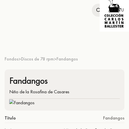
MENU
Fondos
Discos de 78 rpm
Fandangos
>
>
Fandangos
Niño de la Rosafina de Casares
Título
Fandangos