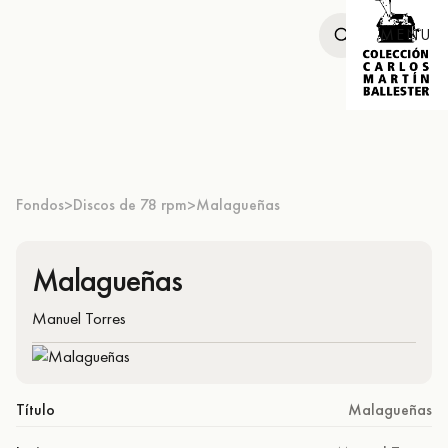
MENU
Fondos
Discos de 78 rpm
Malagueñas
>
>
Malagueñas
Manuel Torres
Título
Malagueñas