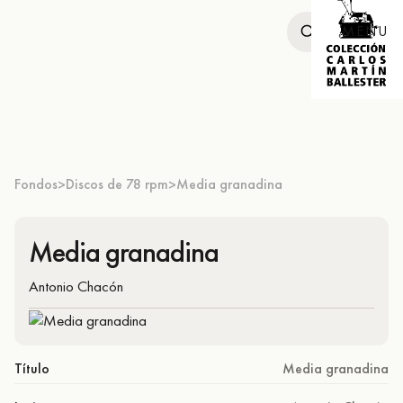
MENU
Fondos
Discos de 78 rpm
Media granadina
>
>
Media granadina
Antonio Chacón
Título
Media granadina