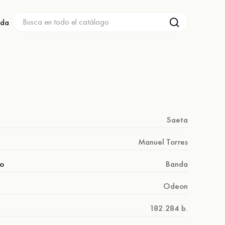
nda
Saeta
Manuel Torres
o
Banda
Odeon
182.284 b.