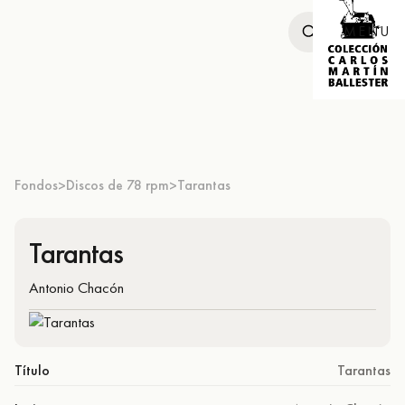
MENU
Fondos
Discos de 78 rpm
Tarantas
>
>
Tarantas
Antonio Chacón
Título
Tarantas