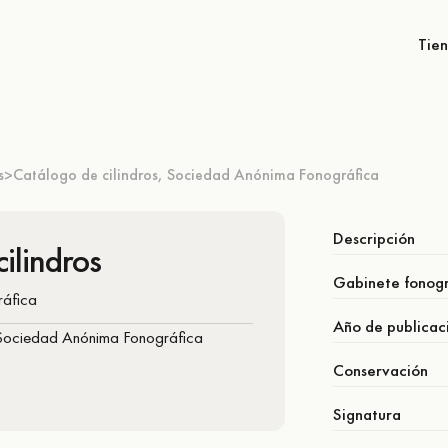
Tie
s
Catálogo de cilindros, Sociedad Anónima Fonográfica
>
Descripción
ilindros
Gabinete fonogr
áfica
Año de publicac
Conservación
Signatura