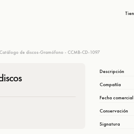
Tie
Catálogo de discos-Gramófono - CCMB-CD-1097
Descripción
discos
Compañía
Fecha comercial
Conservación
Signatura