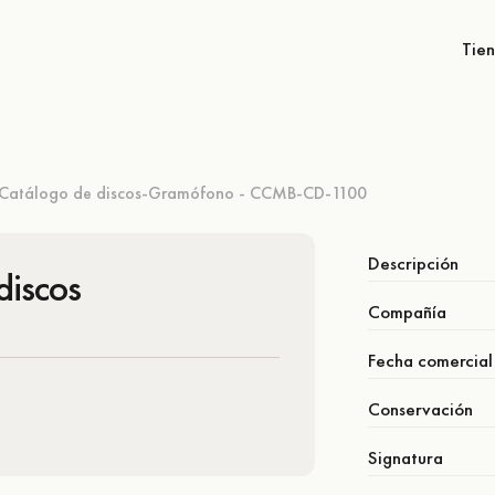
Tie
Catálogo de discos-Gramófono - CCMB-CD-1100
Descripción
discos
Compañía
Fecha comercial
Conservación
Signatura