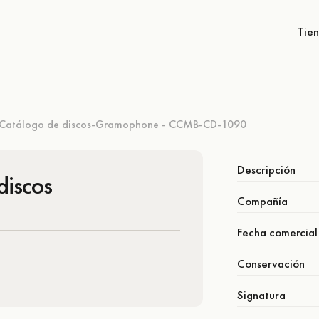
Tie
Catálogo de discos-Gramophone - CCMB-CD-1090
Descripción
discos
Compañía
Fecha comercial
Conservación
Signatura