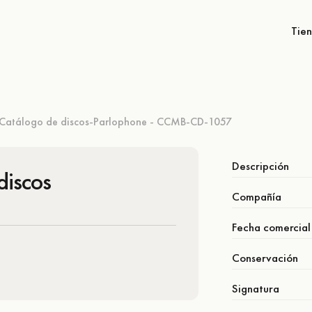
Tie
Catálogo de discos-Parlophone - CCMB-CD-1057
Descripción
discos
Compañía
Fecha comercial
Conservación
Signatura