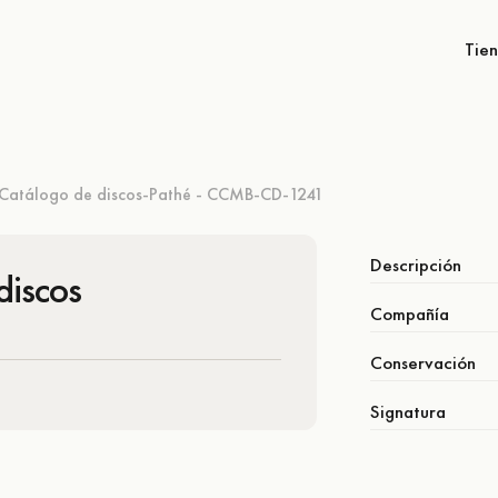
Tie
Catálogo de discos-Pathé - CCMB-CD-1241
Descripción
discos
Compañía
Conservación
Signatura