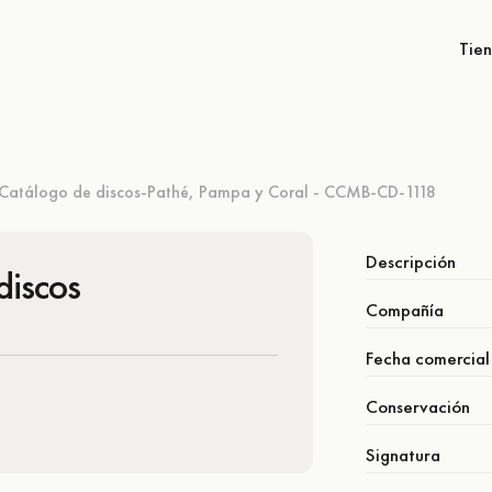
Tie
Catálogo de discos-Pathé, Pampa y Coral - CCMB-CD-1118
Descripción
discos
Compañía
Fecha comercial
Conservación
Signatura