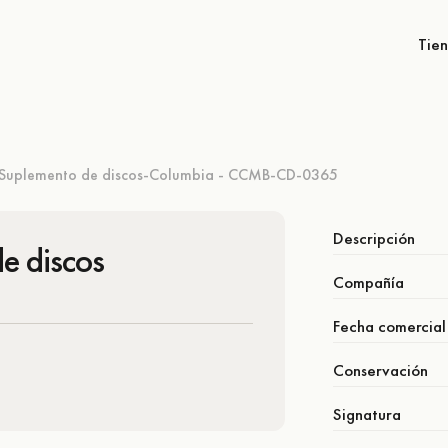
Tie
Suplemento de discos-Columbia - CCMB-CD-0365
Descripción
e discos
Compañía
Fecha comercial
Conservación
Signatura