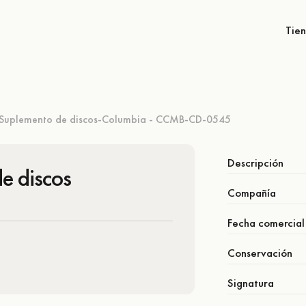
Tie
Suplemento de discos-Columbia - CCMB-CD-0545
Descripción
e discos
Compañía
Fecha comercial
Conservación
Signatura