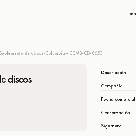
Tie
Suplemento de discos-Columbia - CCMB-CD-0653
Descripción
e discos
Compañía
Fecha comercial
Conservación
Signatura