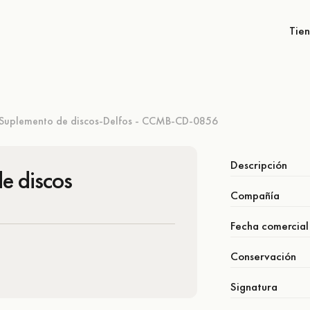
Tie
Suplemento de discos-Delfos - CCMB-CD-0856
Descripción
e discos
Compañía
Fecha comercial
Conservación
Signatura