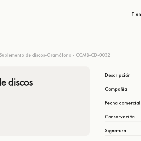
Tie
Suplemento de discos-Gramófono - CCMB-CD-0032
Descripción
e discos
Compañía
Fecha comercial
Conservación
Signatura