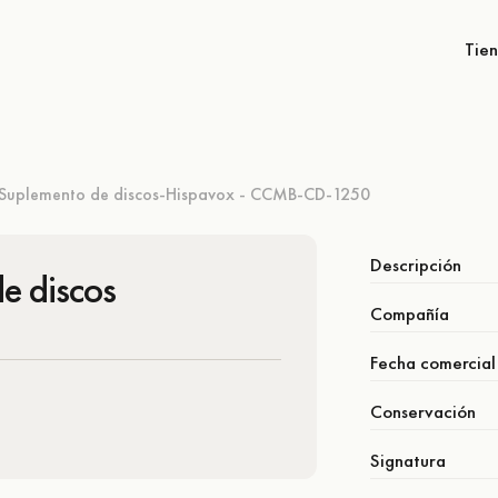
Tie
Suplemento de discos-Hispavox - CCMB-CD-1250
Descripción
e discos
Compañía
Fecha comercial
Conservación
Signatura