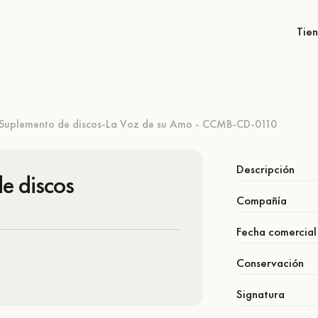
Tie
Suplemento de discos-La Voz de su Amo - CCMB-CD-0110
Descripción
e discos
Compañía
Fecha comercial
Conservación
Signatura