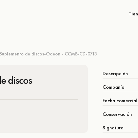
Tie
Suplemento de discos-Odeon - CCMB-CD-0713
Descripción
e discos
Compañía
Fecha comercial
Conservación
Signatura