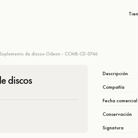
Tie
Suplemento de discos-Odeon - CCMB-CD-0746
Descripción
e discos
Compañía
Fecha comercial
Conservación
Signatura