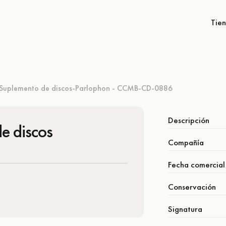
Tie
Suplemento de discos-Parlophon - CCMB-CD-0886
Descripción
e discos
Compañía
Fecha comercial
Conservación
Signatura