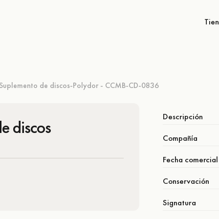
Tie
Suplemento de discos-Polydor - CCMB-CD-0836
Descripción
e discos
Compañía
Fecha comercial
Conservación
Signatura