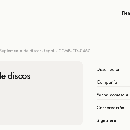
Tie
Suplemento de discos-Regal - CCMB-CD-0467
Descripción
e discos
Compañía
Fecha comercial
Conservación
Signatura