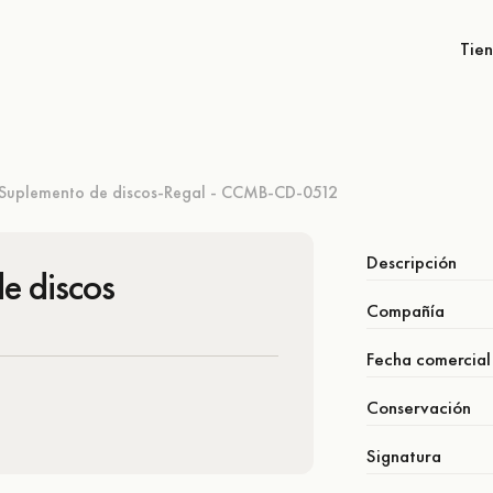
Tie
Suplemento de discos-Regal - CCMB-CD-0512
Descripción
e discos
Compañía
Fecha comercial
Conservación
Signatura