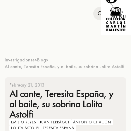
MENU
MENU
Investigaciones
Blog
>
>
Al cante, Teresita España, y al baile, su sobrina Lolita Astolfi
February 21, 2013
Al cante, Teresita España, y
al baile, su sobrina Lolita
Astolfi
EMILIO REYES
JUAN FERRAGUT
ANTONIO CHACÓN
LOLITA ASTOLFI
TERESITA ESPAÑA