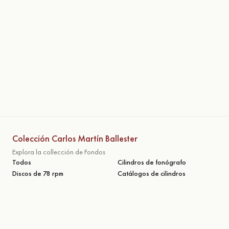
Colección Carlos Martín Ballester
Explora la collección de Fondos
Todos
Cilindros de fonógrafo
Discos de 78 rpm
Catálogos de cilindros
Catálogos de discos
Fotografías y postales
Carteles
Manuscritos
Otras secciones
Publicaciones
Exposiciones