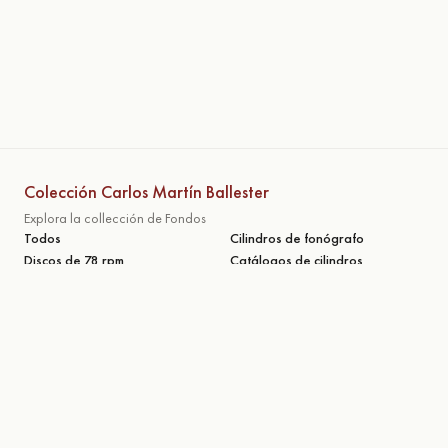
Colección Carlos Martín Ballester
Explora la collección de Fondos
Todos
Cilindros de fonógrafo
Discos de 78 rpm
Catálogos de cilindros
Catálogos de discos
Fotografías y postales
Carteles
Manuscritos
Otras secciones
Publicaciones
Exposiciones
Digitalizaciones
Investigaciones
© Colección Carlos Martín Ballester 2026. Todos los derechos