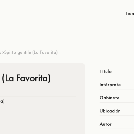
Tie
o
Spirto gentile (La Favorita)
>
Título
 (La Favorita)
Intérprete
Gabinete
Ubicación
Autor